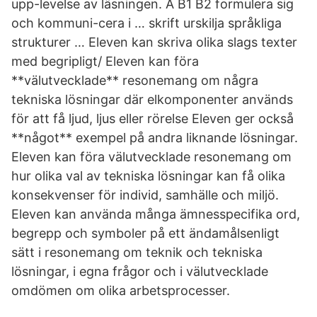
upp-levelse av läsningen. A B1 B2 formulera sig
och kommuni-cera i … skrift urskilja språkliga
strukturer … Eleven kan skriva olika slags texter
med begripligt/ Eleven kan föra
**välutvecklade** resonemang om några
tekniska lösningar där elkomponenter används
för att få ljud, ljus eller rörelse Eleven ger också
**något** exempel på andra liknande lösningar.
Eleven kan föra välutvecklade resonemang om
hur olika val av tekniska lösningar kan få olika
konsekvenser för individ, samhälle och miljö.
Eleven kan använda många ämnesspecifika ord,
begrepp och symboler på ett ändamålsenligt
sätt i resonemang om teknik och tekniska
lösningar, i egna frågor och i välutvecklade
omdömen om olika arbetsprocesser.