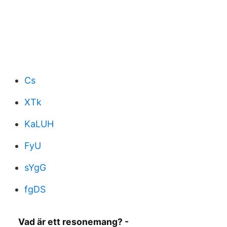
Cs
XTk
KaLUH
FyU
sYgG
fgDS
Vad är ett resonemang? -