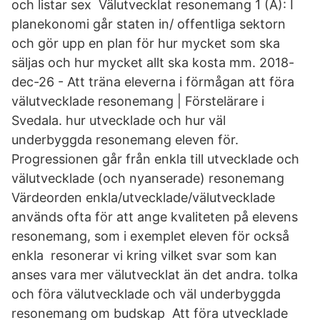
och listar sex Välutvecklat resonemang 1 (A): I
planekonomi går staten in/ offentliga sektorn
och gör upp en plan för hur mycket som ska
säljas och hur mycket allt ska kosta mm. 2018-
dec-26 - Att träna eleverna i förmågan att föra
välutvecklade resonemang | Förstelärare i
Svedala. hur utvecklade och hur väl
underbyggda resonemang eleven för.
Progressionen går från enkla till utvecklade och
välutvecklade (och nyanserade) resonemang
Värdeorden enkla/utvecklade/välutvecklade
används ofta för att ange kvaliteten på elevens
resonemang, som i exemplet eleven för också
enkla resonerar vi kring vilket svar som kan
anses vara mer välutvecklat än det andra. tolka
och föra välutvecklade och väl underbyggda
resonemang om budskap Att föra utvecklade